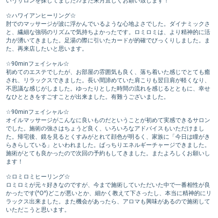
いうサロンを探してました♪♪また来月宜しくお願い致します！
☆ハワイアンヒーリング☆
肘でのマッサージが波に浮かんでいるような心地よさでした。ダイナミックさ
と、繊細な強弱のリズムで気持ちよかったです。ロミロミは、より精神的に活
力が湧いてきました。足湯の際に引いたカードが的確でびっくりしました。ま
た、再来店したいと思います。
☆90minフェイシャル☆
初めてのエステでしたが、お部屋の雰囲気も良く、落ち着いた感じでとても癒
され、リラックスできました。長い間諦めていた肩こりも翌日肩が軽くなり、
不思議な感じがしました。ゆったりとした時間の流れを感じるとともに、幸せ
なひとときをすごすことが出来ました。有難うございました。
☆90minフェイシャル☆
オイルマッサージがこんなに良いものだということが初めて実感できるサロン
でした。施術の強さはちょうど良く、いろいろなアドバイスもいただけまし
た。帰宅後、鏡を見るとくすみがとれて顔色が明るく、家族に「今日は瞳がき
らきらしている」といわれました。ばっちりエネルギーチャージできました。
施術がとても良かったので次回の予約もしてきました。またよろしくお願いし
ます！
☆ロミロミヒーリング☆
ロミロミが元々好きなのですが、今まで施術していただいた中で一番相性が良
かったです(^O^)どこが悪いとか、細かく教えて下さったし、本当に精神的にリ
ラックス出来ました。また機会があったら、アロマも興味があるので施術して
いただこうと思います。