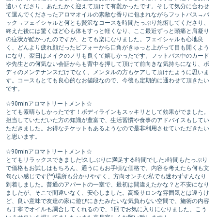
遣いくださり、あたたかく迎えて頂けて有難かったです。そして気分に合わせ
て選んでくださったアロマオイルの素敵な香りに包まれながらフットバス→バ
ック→フェイシャルと何とも贅沢なコースを時間たっぷり施術してくださり、
終えた後には驚くほど心も体もすっと軽くなり、ここ最近ずっと頭痛と肩凝り
の症状が酷かったのですが、とても楽になりました。フェイシャルも心地良
く、どんより疲れ顔だったビフォーから口角がきゅっと上がって目も開くよう
になり、翌日はメイクのノリも良くて嬉しかったです。フットバス中のカード
や先生との何気ない会話からも背中を押して頂けて前向きな気持ちになり、ボ
ディのメンテナンスだけでなく、メンタルの方もケアして頂けたように思いま
す。コースもとても良心的なお値段なので、今後も定期的に通わせて頂きたい
です。
☆90minアロマトリートメント☆
とても素晴らしかったです！ボディラインもスッキリとして効果がでました。
担当していただいた方の知識が豊富で、生活習慣や食事のアドバイスもしてい
ただきました。お得なチケットもあるようなので是非利用させていただきたい
と思います。
☆90minアロマトリートメント☆
とてもリラックスできました!久しぶりに満足する時間でした♪時間もたっぷり
で価格もお試しはもちろん、通うにもお手頃な価格で、内容を考えたら何も文
句ない感じです(^^)場所も分かりやすく、方向オンチな私でも迷わずすんなり
到着しました。普通のアパートの一室で、最初は間違えたかな？と不安になり
ましたが、そこで間違いなく、安心しました。高級サロンな雰囲気とは違うけ
ど、良い意味で友達の家に遊びにきたみたいな気負わない空間で、施術の内容
も丁寧でオイルも調合してくれるので、1回でお気に入りになりました、こう