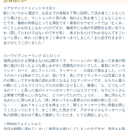
お客様の声
☆アロマトリートメント９０分☆
駅についてから電話で、お店までの道順を丁寧に説明して頂き迷うことなくた
どり着けました。マンションの１室の為、他の人に気を使うこともなくよかっ
たです。施術の内容はとっても満足です！最初のカウセリングでは「むくみ」
のことしかお伝えしなかったのですが、施術中にも他の不調部分を言い当てら
れ（隠してたわけではないのですが笑）、体さわるだけでわかるなんてすごい
なーと思い、終わった後もすごく体がすっきりしました！また必ず行きます！
ありがとうございました！
☆ハワイアンヒーリング ロミロミ☆
場所は出口さえ間違えなければ駅すぐで、マンションの一室にあって友達の部
屋に遊びに行ったような親しみやすい雰囲気のサロンでした。最初にカウンセ
リング・カード、次にフットバス、マッサージ、、の流れで進みました。ハワ
イのカードは初めてでしたが、深いです、良いです☆マッサージは言葉にする
のが難しいですが全身の流れが良くなるようなマッサージです。もちろん凝り
の酷いところもゴリゴリしてたのが楽になりました。最後に「え、どうなって
るの？！」と思った波のイメージのマッサージはスゴイです。セラピストさん
は華奢で可愛らしい方なのに、どうやってたのでしょうか。。。海に浮かんで
るみたいに揺られました（笑）終わってから着替えのため鏡の前に立った
ら・・・「あれ？キュッと引き締まった？」聞くとマッサージ中に骨盤を閉じ
てくださってたそうで、すごく得した気分です。アロマオイルもマッサージも
私の状態に合わせて選んで施術していただき、とても満足しました。
☆90minフェイシャル☆
当日お時間に遅れてしまいご迷惑をお掛けしてしまったのですが、道中もお気